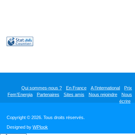
rrr
Qui sommes-nous ?
En France
A l’international
Prix
Fem’Energia
Partenaires
Sites amis
Nous rejoindre
Nous
écrire
Copyright © 2026. Tous droits réservés.
Designed by
WPlook