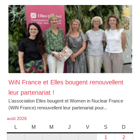
WiN France et Elles bougent renouvellent
leur partenariat !
L’association Elles bougent et Women in Nuclear France
(WiN France) renouvellent leur partenariat pour...
août 2026
L
M
M
J
V
S
D
1
2