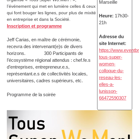
Marseille
l’événement qui met en lumière celles & ceux
qui font bouger les lignes, pour plus de mixité
Heure:
17h30-
en entreprise et dans la Société.
21h
Inscription et programme
Adresse du
Jeff Carias, en maître de cérémonie,
site Internet:
recevra des intervenant(e)s de divers
https://www.eventbrit
horizons. 300 Participants de
tous-super-
l’écosystème régional attendus : chef.fe.s
women-
d’entreprises, entrepreneur.e.s,
colloque-du-
représentant.e.s de collectivités locales,
reseau-les-
universitaires, cadres supérieurs, etc.
elles-a-
lunisson-
Programme de la soirée
66472590307