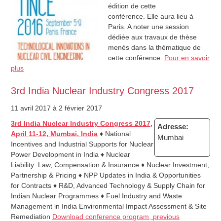
édition de cette
conférence. Elle aura lieu à
Paris. A noter une session
dédiée aux travaux de thèse
menés dans la thématique de
cette conférence.
Pour en savoir
plus
3rd India Nuclear Industry Congress 2017
11 avril 2017
à 2 février 2017
3rd India Nuclear Industry Congress 2017,
Adresse:
April 11-12, Mumbai, India
♦
National
Mumbai
Incentives and Industrial Supports for Nuclear
Power Development in India
♦
Nuclear
Liability: Law, Compensation & Insurance
♦
Nuclear Investment,
Partnership & Pricing
♦
NPP Updates in India & Opportunities
for Contracts
♦
R&D, Advanced Technology & Supply Chain for
Indian Nuclear Programmes
♦
Fuel Industry and Waste
Management in India Environmental Impact Assessment & Site
Remediation
Download conference program, previous