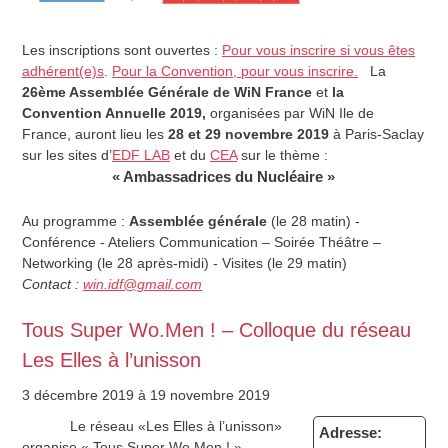
Les inscriptions sont ouvertes :
Pour vous inscrire si vous êtes
adhérent(e)s
.
Pour la Convention, pour vous inscrire.
La
26
ème
Assemblée Générale de
WiN
France
et
la
Convention Annuelle 2019,
organisées par WiN Ile de
France,
auront lieu les
28 et 29 novembre 2019
à Paris-Saclay
sur les sites d’
EDF LAB
et du
CEA
sur le thème :
« Ambassadrices du Nucléaire »
Au programme :
Assemblée générale
(le 28 matin) -
Conférence - Ateliers Communication – Soirée Théâtre –
Networking (le 28 après-midi) - Visites (le 29 matin)
Contact :
win.idf@gmail.com
Tous Super Wo.Men ! – Colloque du réseau
Les Elles à l’unisson
3 décembre 2019
à 19 novembre 2019
Le réseau «Les Elles à l’unisson»
Adresse:
organise « Tous Super Wo.Men ! »,