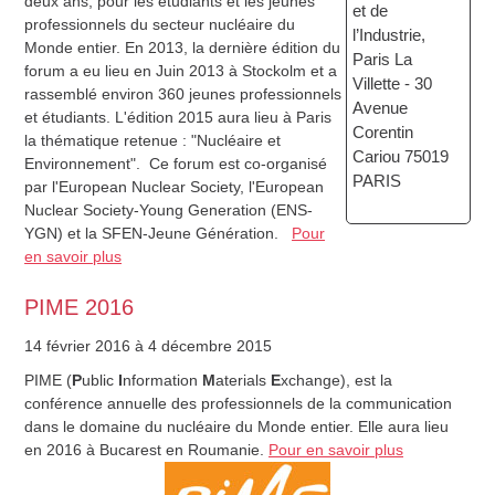
deux ans,
pour les étudiants
et les jeunes
et de
professionnels du
secteur nucléaire
du
l’Industrie,
Monde entier
.
En 2013
,
la dernière
édition du
Paris La
forum a eu lieu
en Juin 2013
à Stockolm et a
Villette - 30
rassemblé
environ 360
jeunes professionnels
Avenue
et étudiants.
L'édition 2015 aura lieu à Paris
Corentin
la thématique retenue : "Nucléaire et
Cariou 75019
Environnement".
Ce forum est co-organisé
PARIS
par l'European Nuclear Society, l'European
Nuclear Society-Young Generation
(
ENS-
YGN) et
la SFEN-Jeune Génération
.
Pour
en savoir plus
PIME 2016
14 février 2016
à 4 décembre 2015
PIME (
P
ublic
I
nformation
M
aterials
E
xchange), est la
conférence annuelle des professionnels de la communication
dans le domaine du nucléaire du Monde entier. Elle aura lieu
en 2016 à Bucarest en Roumanie.
Pour en savoir plus