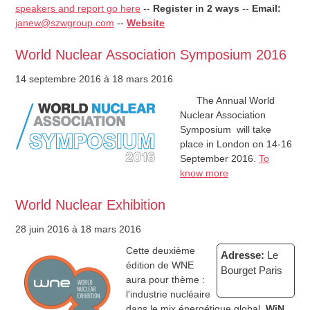
speakers and report go here
--
Register in 2 ways
--
Email:
janew@szwgroup.com
--
Website
World Nuclear Association Symposium 2016
14 septembre 2016
à 18 mars 2016
The Annual World
Nuclear Association
Symposium will take
place in London on 14-16
September 2016.
To
know more
World Nuclear Exhibition
28 juin 2016
à 18 mars 2016
Cette deuxième
Adresse:
Le
édition de WNE
Bourget Paris
aura pour thème :
l'industrie nucléaire
dans le mix énergétique global.
WiN