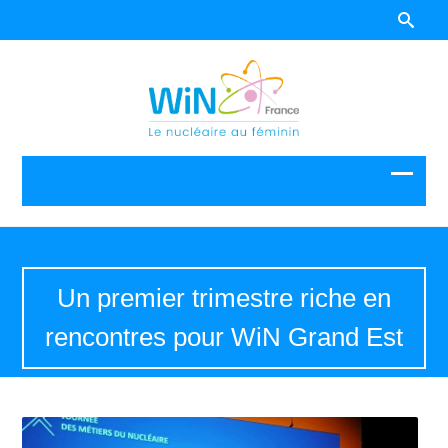
Un premier trimestre riche en
rencontres pour WiN Grand Est