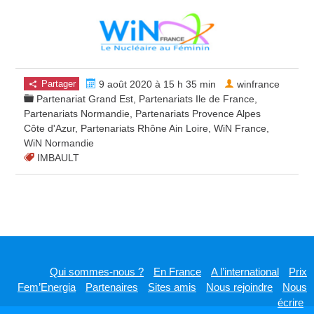
Partager
9 août 2020 à 15 h 35 min
winfrance
Partenariat Grand Est
,
Partenariats Ile de France
,
Partenariats Normandie
,
Partenariats Provence Alpes
Côte d'Azur
,
Partenariats Rhône Ain Loire
,
WiN France
,
WiN Normandie
IMBAULT
Qui sommes-nous ?
En France
A l’international
Prix
Fem’Energia
Partenaires
Sites amis
Nous rejoindre
Nous
écrire