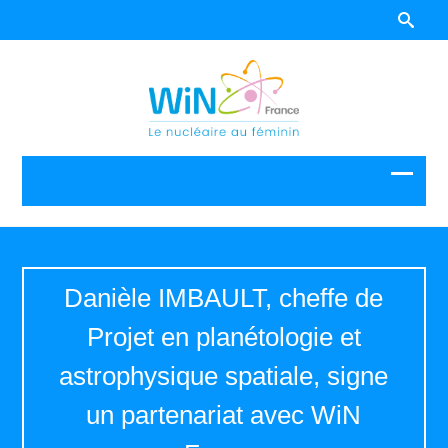
Danièle IMBAULT, cheffe de
Projet en planétologie et
astrophysique spatiale, signe
un partenariat avec WiN