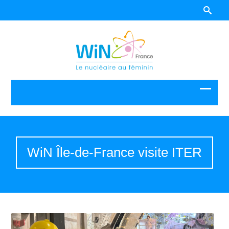
WiN Île-de-France visite ITER