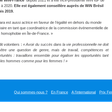
de WiN-France
depuis 2021 et a été vice-présidente WiN IdF de
 à 2020.
Elle est également conseillère auprès de WiN Brésil
is 2019.
ra est aussi actrice en faveur de l’égalité en dehors du monde
éaire en tant que coordinatrice de la commission événementielle de
homophobie en Île-de-France. »
dit volontiers
:
« Avoir du succès dans la vie professionnelle ne doit
être une question de genre, mais de travail, compétences et
rtunités : travaillons ensemble pour égaliser les opportunités tant
 les hommes comme pour les femmes ! »
Qui sommes-nous ?
En France
A l’international
Prix Fe