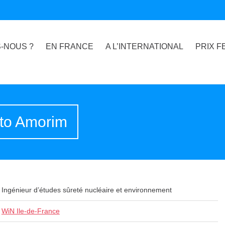
-NOUS ?
EN FRANCE
A L’INTERNATIONAL
PRIX F
to Amorim
Ingénieur d’études sûreté nucléaire et environnement
WiN Ile-de-France