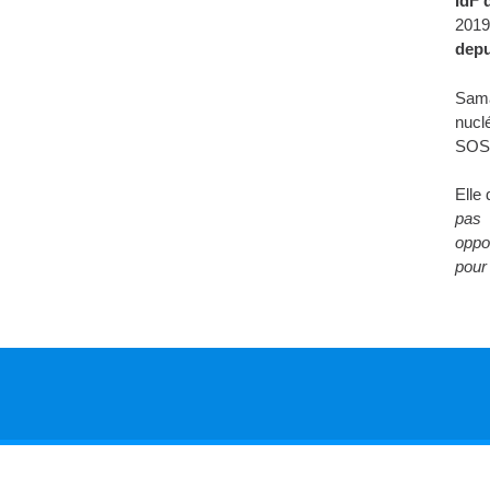
IdF 
2019
depu
Sama
nucl
SOS 
Elle 
pas 
oppo
pour
Copyright © 2026. Tous droits réservés.