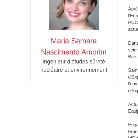
Aprè
l’Eco
PUC-
actu
Maria Samara
Dans
scie
Nascimento Amorim
Brési
Ingénieur d’études sûreté
nucléaire et environnement
Sama
d’Ex
l’en
d’Exp
Actu
Équi
Enga
Fran