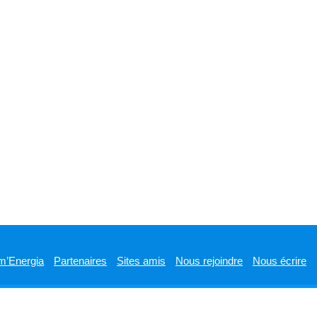
m’Energia
Partenaires
Sites amis
Nous rejoindre
Nous écrire
Designed by
WPlook