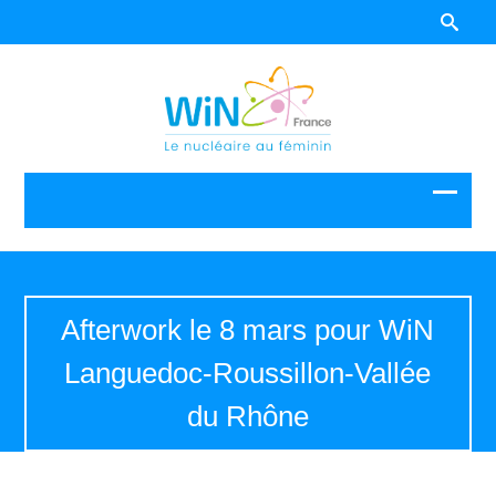
Afterwork le 8 mars pour WiN
Languedoc-Roussillon-Vallée
du Rhône