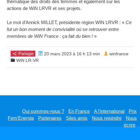
thématique des droits des femmes et également sur les
actions de WiN LRVR et ses projets.
Le mot d’Annick MILLET, présidente région WIN LRVR : «
Ce
fut un bon moment de convivialité où se retrouver entre
membres de WiN France : ça fait du bien !
»
Partager
20 mars 2023 à 16 h 13 min
winfrance
WiN LR-VR
Qui sommes-nous ?
En France
A l’international
Prix
Fem’Energia
Partenaires
Sites amis
Nous rejoindre
Nous
écrire