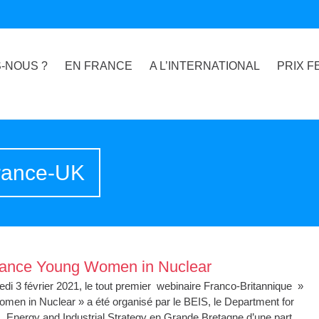
-NOUS ?
EN FRANCE
A L’INTERNATIONAL
PRIX F
France-UK
ance Young Women in Nuclear
di 3 février 2021, le tout premier webinaire Franco-Britannique »
men in Nuclear » a été organisé par le BEIS, le Department for
 Energy and Industrial Strategy en Grande Bretagne d’une part ,