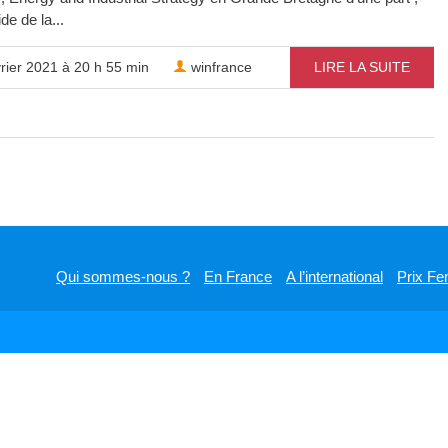
de de la...
rier 2021 à 20 h 55 min
winfrance
LIRE LA SUITE
Qui sommes-nous ?
En France
A l’international
Prix Fe