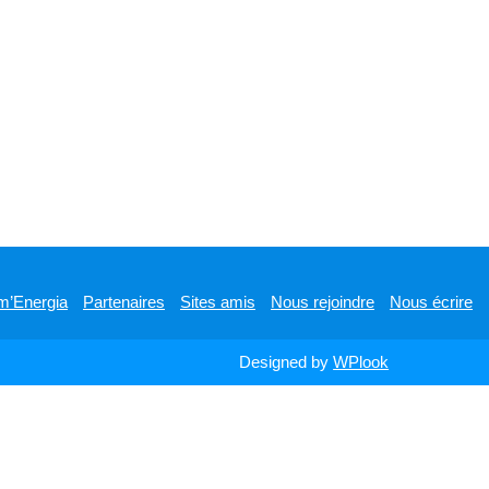
m’Energia
Partenaires
Sites amis
Nous rejoindre
Nous écrire
Designed by
WPlook