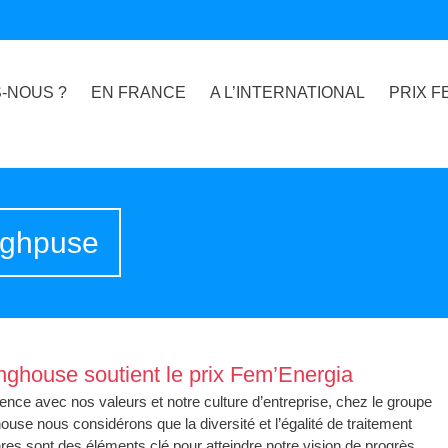
-NOUS ?
EN FRANCE
A L’INTERNATIONAL
PRIX F
nghpuse
nghouse soutient le prix Fem’Energia
nce avec nos valeurs et notre culture d’entreprise, chez le groupe
use nous considérons que la diversité et l’égalité de traitement
res sont des éléments clé pour atteindre notre vision de progrès