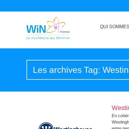
QUI SOMMES
Les archives Tag: Westi
Westi
En cohére
Westingho
entre gen