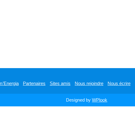
m’Energia
Partenaires
Sites amis
Nous rejoindre
Nous écrire
Designed by
WPlook