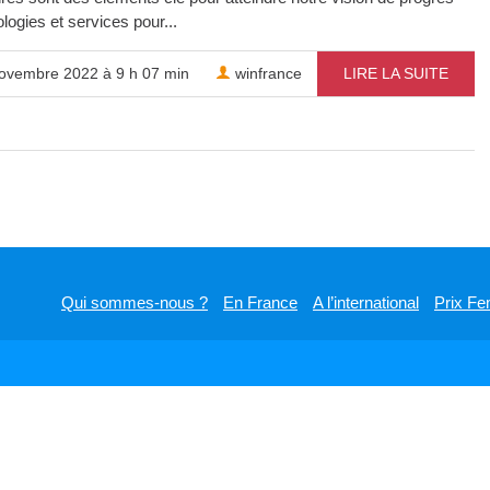
logies et services pour...
ovembre 2022 à 9 h 07 min
winfrance
LIRE LA SUITE
Qui sommes-nous ?
En France
A l’international
Prix Fe