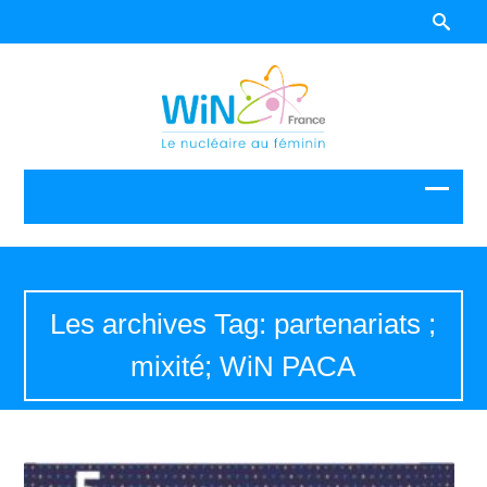
Les archives Tag: partenariats ;
mixité; WiN PACA