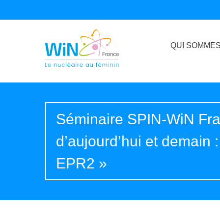
QUI SOMMES
Séminaire SPIN-WiN Fra
d’aujourd’hui et demain : 
EPR2 »