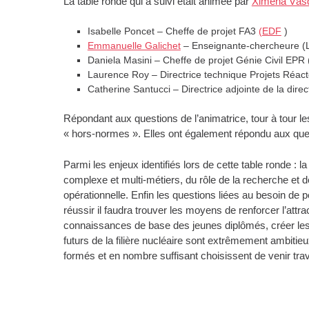
La table ronde qui a suivi était animée par
Ximena Vás
Isabelle Poncet – Cheffe de projet FA3
(EDF
)
Emmanuelle Galichet
– Enseignante-chercheure (
Daniela Masini – Cheffe de projet Génie Civil EPR
Laurence Roy – Directrice technique Projets Réac
Catherine Santucci – Directrice adjointe de la dire
Répondant aux questions de l’animatrice, tour à tour le
« hors-normes ». Elles ont également répondu aux ques
Parmi les enjeux identifiés lors de cette table ronde : l
complexe et multi-métiers, du rôle de la recherche et 
opérationnelle. Enfin les questions liées au besoin de 
réussir il faudra trouver les moyens de renforcer l’attr
connaissances de base des jeunes diplômés, créer les c
futurs de la filière nucléaire sont extrêmement ambiti
formés et en nombre suffisant choisissent de venir travai