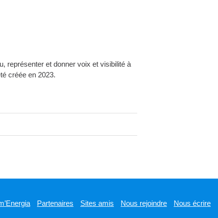
 représenter et donner voix et visibilité à
 été créée en 2023.
m’Energia
Partenaires
Sites amis
Nous rejoindre
Nous écrire