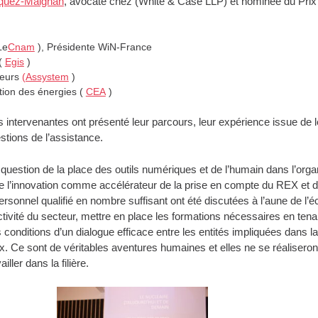
quez-Maignan
, avocate chez (White & Case LLP) et nominée du Pri
Le
Cnam
), Présidente WiN-France
 (
Egis
)
teurs
(Assystem
)
ction des énergies (
CEA
)
s intervenantes ont présenté leur parcours, leur expérience issue de l
tions de l’assistance.
a question de la place des outils numériques et de l’humain dans l’orga
de l’innovation comme accélérateur de la prise en compte du REX et de
personnel qualifié en nombre suffisant ont été discutées à l’aune de l
activité du secteur, mettre en place les formations nécessaires en ten
onditions d’un dialogue efficace entre les entités impliquées dans la
eux. Ce sont de véritables aventures humaines et elles ne se réalise
ller dans la filière.