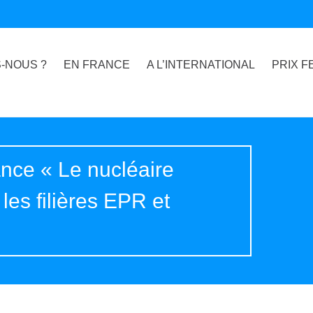
-NOUS ?
EN FRANCE
A L’INTERNATIONAL
PRIX F
nce « Le nucléaire
les filières EPR et