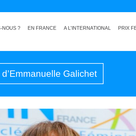
-NOUS ?
EN FRANCE
A L’INTERNATIONAL
PRIX F
t d’Emmanuelle Galichet