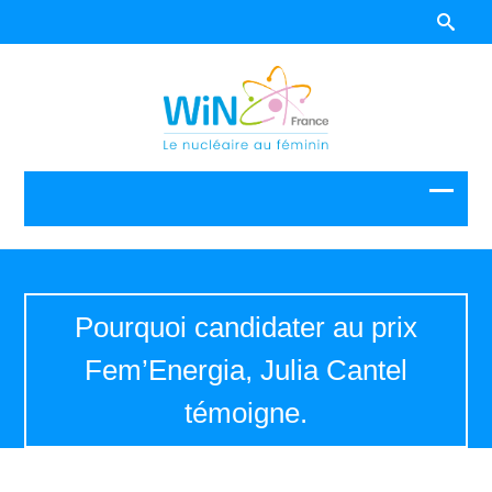
Pourquoi candidater au prix
Fem’Energia, Julia Cantel
témoigne.