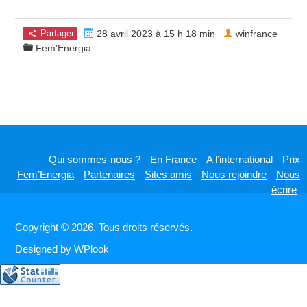
Partager
28 avril 2023 à 15 h 18 min
winfrance
Fem'Energia
Qui sommes-nous ?
En France
A l’international
Prix
Fem’Energia
Partenaires
Sites amis
Nous rejoindre
Nous
écrire
Copyright © 2026. Tous droits réservés.
Designed by
WPlook