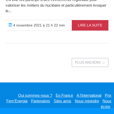
valoriser les métiers du nucléaire et particulièrement évoquer
le...
4 novembre 2021 à 21 h 22 min
LIRE LA SUITE
PLUS ANCIENS
→
Qui sommes-nous ?
En France
A l’international
Prix
Fem’Energia
Partenaires
Sites amis
Nous rejoindre
Nous
écrire