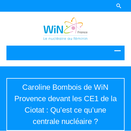
Caroline Bombois de WiN
Provence devant les CE1 de la
Ciotat : Qu’est ce qu’une
centrale nucléaire ?