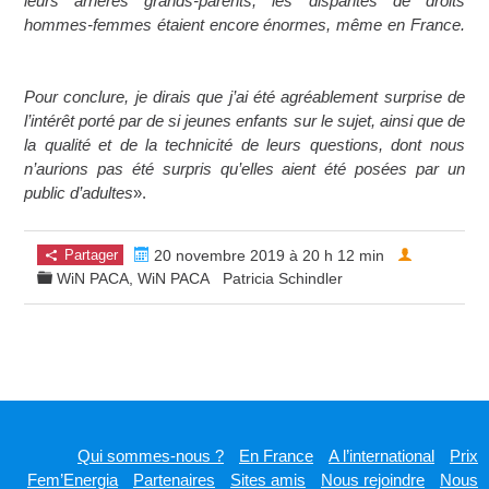
leurs arrières grands-parents, les disparités de droits
hommes-femmes étaient encore énormes, même en France.
Pour conclure, je dirais que j’ai été agréablement surprise de
l’intérêt porté par de si jeunes enfants sur le sujet, ainsi que de
la qualité et de la technicité de leurs questions, dont nous
n’aurions pas été surpris qu’elles aient été posées par un
public d’adultes
».
Partager
20 novembre 2019 à 20 h 12 min
WiN PACA
,
WiN PACA
Patricia Schindler
Qui sommes-nous ?
En France
A l’international
Prix
Fem’Energia
Partenaires
Sites amis
Nous rejoindre
Nous