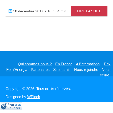
10 décembre 2017 à 18 h 54 min
LIRE LA SUITE
Qui sommes-nous ?
En France
A l’international
Prix
Fem’Energia
Partenaires
Sites amis
Nous rejoindre
Nous
écrire
Copyright © 2026. Tous droits réservés.
Designed by
WPlook