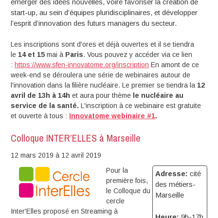
émerger des idées nouvelles, voire favoriser la création de
start-up, au sein d’équipes pluridisciplinaires, et développer
l’esprit d’innovation des futurs managers du secteur.
Les inscriptions sont d'ores et déjà ouvertes et il se tiendra
le
14 et 15
mai à
Paris
. Vous pouvez y accéder via ce lien
:
https://www.sfen-innovatome.org/inscription
En amont de ce
week-end se déroulera une série de webinaires autour de
l'innovation dans la filière nucléaire. Le premier se tiendra la
12
avril de 13h à 14h
et aura pour thème
le nucléaire au
service de la santé.
L'inscription à ce webinaire est gratuite
et ouverte à tous :
Innovatome webinaire #1
.
Colloque INTER’ELLES à Marseille
12 mars 2019
à 12 avril 2019
Pour la
Adresse:
cité
première fois,
des métiers-
le Colloque du
Marseille
cercle
Inter'Elles proposé en Streaming à
Heure:
9h-17h