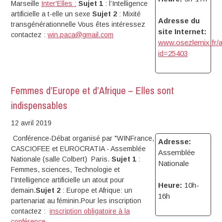
Marseille
Inter'Elles :
Sujet 1
: l’Intelligence
artificielle a t-elle un sexe
Sujet 2
: Mixité
Adresse du
transgénérationnelle Vous êtes intéressez
site Internet:
contactez :
win.paca@gmail.com
www.osezlemix.fr/a
id=25403
Femmes d’Europe et d’Afrique – Elles sont
indispensables
12 avril 2019
Conférence-Débat organisé par "WINFrance,
Adresse:
CASCIOFEE et EUROCRATIA - Assemblée
Assemblée
Nationale (salle Colbert) Paris.
Sujet 1
:
Nationale
Femmes, sciences, Technologie et
l'Intelligence artificielle un atout pour
Heure:
10h-
demain.
Sujet 2
: Europe et Afrique: un
16h
partenariat au féminin.Pour les inscription
contactez :
inscription obligatoire à la
conférence