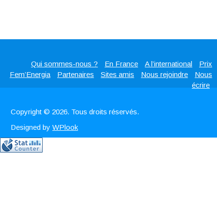
Qui sommes-nous ?
En France
A l’international
Prix
Fem’Energia
Partenaires
Sites amis
Nous rejoindre
Nous
écrire
Copyright © 2026. Tous droits réservés.
Designed by
WPlook