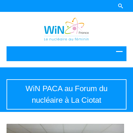
WiN PACA au Forum du
nucléaire à La Ciotat