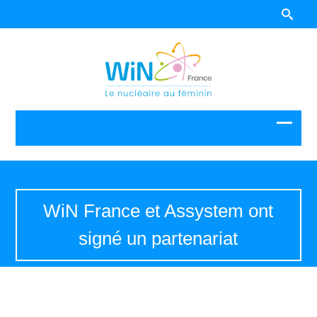
WiN France et Assystem ont
signé un partenariat