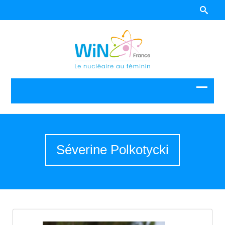
Séverine Polkotycki