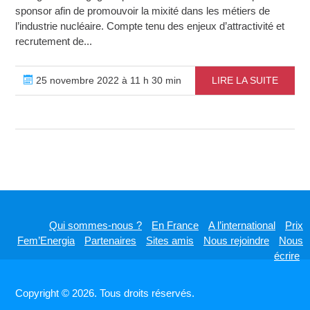
sponsor afin de promouvoir la mixité dans les métiers de
l’industrie nucléaire. Compte tenu des enjeux d’attractivité et
recrutement de...
25 novembre 2022 à 11 h 30 min
LIRE LA SUITE
Qui sommes-nous ?
En France
A l’international
Prix
Fem’Energia
Partenaires
Sites amis
Nous rejoindre
Nous
écrire
Copyright © 2026. Tous droits réservés.