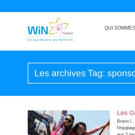
QUI SOMMES
Les archives Tag: spons
Les Ga
Bravo !.
l’équipa
aux 2 gaz