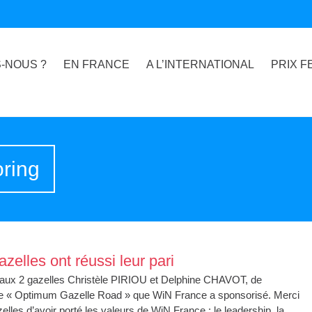
-NOUS ?
EN FRANCE
A L’INTERNATIONAL
PRIX F
oring
zelles ont réussi leur pari
. aux 2 gazelles Christèle PIRIOU et Delphine CHAVOT, de
ge « Optimum Gazelle Road » que WiN France a sponsorisé. Merci
elles d’avoir porté les valeurs de WiN France : le leadership, la