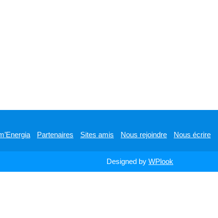
m’Energia
Partenaires
Sites amis
Nous rejoindre
Nous écrire
Designed by
WPlook