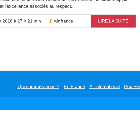
 et l’excellence associés au respect...
n 2018 à 17 h 21 min
winfrance
LIRE LA SUITE
Qui sommes-nous ?
En France
A l’international
Prix Fe