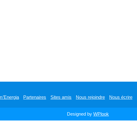
m’Energia
Partenaires
Sites amis
Nous rejoindre
Nous écrire
Designed by
WPlook