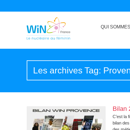
QUI SOMMES
Les archives Tag: Prove
Bilan
C’est la 
bilan des
des métie