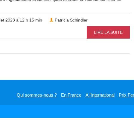
llet 2023 à 12 h 15 min
Patricia Schindler
LIRE LA SUITE
Qui sommes-nous ?
En France
A l’international
Prix Fe