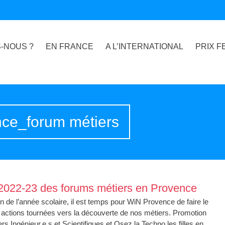
-NOUS ?
EN FRANCE
A L’INTERNATIONAL
PRIX F
nce_forum métiers
 2022-23 des forums métiers en Provence
fin de l’année scolaire, il est temps pour WiN Provence de faire le
 actions tournées vers la découverte de nos métiers. Promotion
rs Ingénieur.e.s et Scientifiques et Osez la Techno les filles en