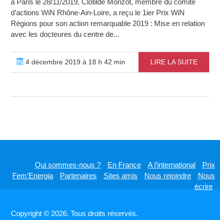
à Paris le 28/11/2019, Clotilde Morizot, membre du comité
d’actions WiN Rhône-Ain-Loire, a reçu le 1ier Prix WiN
Régions pour son action remarquable 2019 : Mise en relation
avec les docteures du centre de...
4 décembre 2019 à 18 h 42 min
LIRE LA SUITE
Qui sommes-nous ?
En France
A l’international
Prix
Fem’Energia
Partenaires
Sites amis
Nous rejoindre
Nous
écrire
Copyright © 2026. Tous droits réservés.