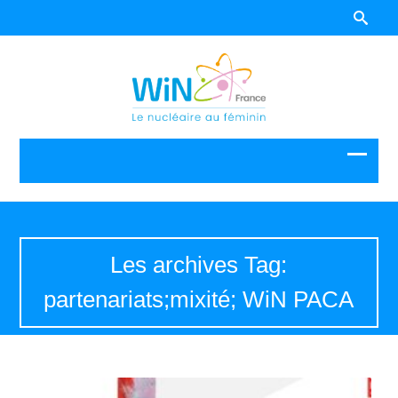
Les archives Tag:
partenariats;mixité; WiN PACA