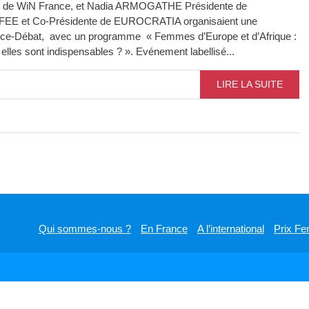
 de WiN France, et Nadia ARMOGATHE Présidente de
EE et Co-Présidente de EUROCRATIA organisaient une
ce-Débat, avec un programme « Femmes d’Europe et d’Afrique :
elles sont indispensables ? ». Evénement labellisé...
LIRE LA SUITE
Qui sommes-nous ?
En France
A l’international
Prix Fe