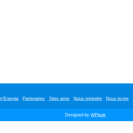
m’Energia
Partenaires
Sites amis
Nous rejoindre
Nous écrire
Designed by
WPlook