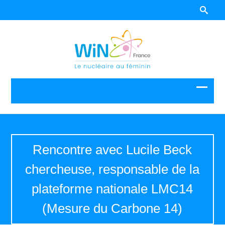
Rencontre avec Lucile Beck
chercheuse, responsable de la
plateforme nationale LMC14
(Mesure du Carbone 14)