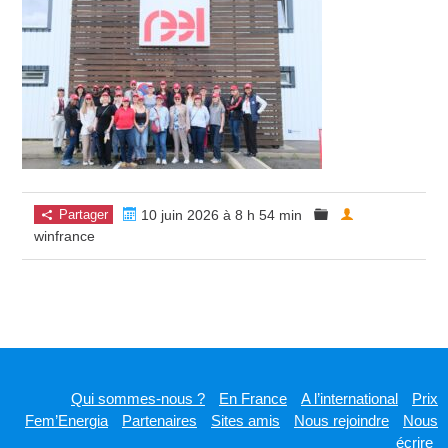
Partager
10 juin 2026 à 8 h 54 min
winfrance
Qui sommes-nous ?
En France
A l’international
Prix
Fem’Energia
Partenaires
Sites amis
Nous rejoindre
Nous
écrire