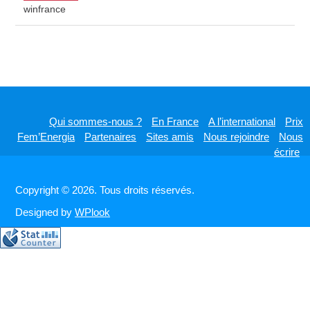
winfrance
Qui sommes-nous ?
En France
A l’international
Prix
Fem’Energia
Partenaires
Sites amis
Nous rejoindre
Nous
écrire
Copyright © 2026. Tous droits réservés.
Designed by
WPlook