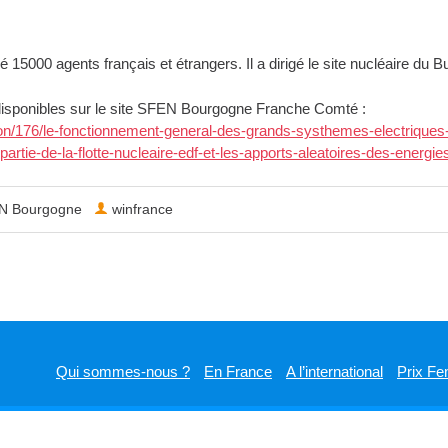
15000 agents français et étrangers. Il a dirigé le site nucléaire du 
 disponibles sur le site SFEN Bourgogne Franche Comté :
tion/176/le-fonctionnement-general-des-grands-systhemes-electrique
partie-de-la-flotte-nucleaire-edf-et-les-apports-aleatoires-des-energie
N Bourgogne
winfrance
Qui sommes-nous ?
En France
A l’international
Prix Fe