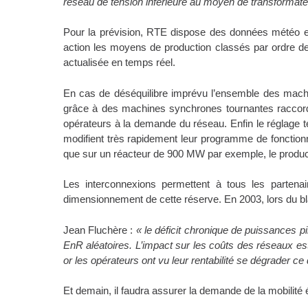
réseau de tension inférieure au moyen de transformateu
Pour la prévision, RTE dispose des données météo et d
action les moyens de production classés par ordre de 
actualisée en temps réel.
En cas de déséquilibre imprévu l’ensemble des machi
grâce à des machines synchrones tournantes raccordé
opérateurs à la demande du réseau. Enfin le réglage 
modifient très rapidement leur programme de fonctionne
que sur un réacteur de 900 MW par exemple, le produc
Les interconnexions permettent à tous les partenai
dimensionnement de cette réserve. En 2003, lors du blac
Jean Fluchère :
« le déficit chronique de puissances p
EnR aléatoires. L’impact sur les coûts des réseaux est t
or les opérateurs ont vu leur rentabilité se dégrader ce
Et demain, il faudra assurer la demande de la mobilité é