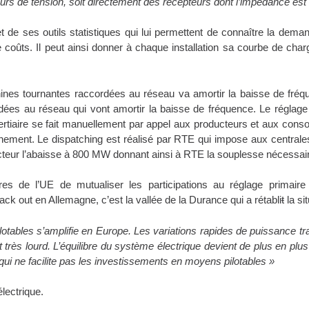
rs de tension, soit directement des récepteurs dont l’impédance est 
e ses outils statistiques qui lui permettent de connaître la deman
coûts. Il peut ainsi donner à chaque installation sa courbe de cha
nes tournantes raccordées au réseau va amortir la baisse de fréqu
es au réseau qui vont amortir la baisse de fréquence. Le réglage 
tertiaire se fait manuellement par appel aux producteurs et aux con
ment. Le dispatching est réalisé par RTE qui impose aux centrales le
teur l’abaisse à 800 MW donnant ainsi à RTE la souplesse nécessai
res de l’UE de mutualiser les participations au réglage primair
k out en Allemagne, c’est la vallée de la Durance qui a rétabli
t
la sit
ilotables s’amplifie en Europe. Les variations rapides de puissance 
rès lourd. L’équilibre du système électrique devient de plus en plus d
 qui ne facilite pas les investissements en moyens pilotables »
lectrique.