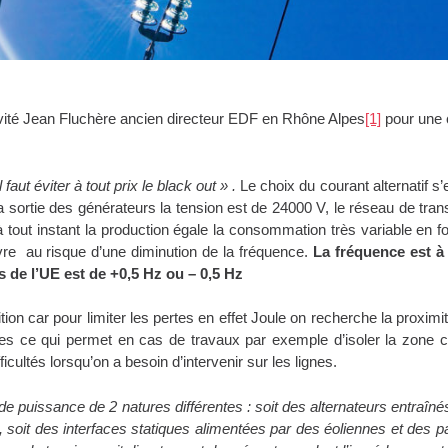
ité Jean Fluchère ancien directeur EDF en Rhône Alpes
[1]
pour une 
faut éviter à tout prix le black out » .
Le choix du courant alternatif s’
 la sortie des générateurs la tension est de 24000 V, le réseau de tr
à tout instant la production égale la consommation très variable en
ivre au risque d’une diminution de la fréquence.
La fréquence est à 
 de l’UE est de +0,5 Hz ou – 0,5 Hz
ion car pour limiter les pertes en effet Joule on recherche la proximi
les ce qui permet en cas de travaux par exemple d’isoler la zone 
cultés lorsqu’on a besoin d’intervenir sur les lignes.
de puissance de 2 natures différentes : soit des alternateurs entraîn
e, soit des interfaces statiques alimentées par des éoliennes et des p