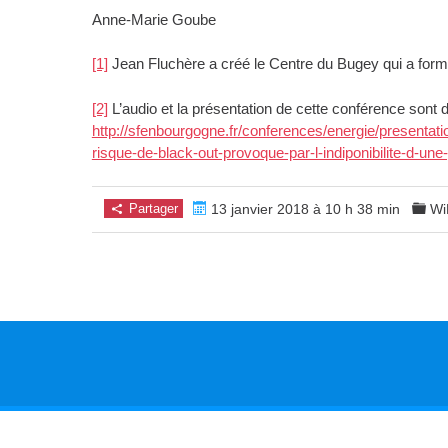
Anne-Marie Goube
[1]
Jean Fluchère a créé le Centre du Bugey qui a formé 
[2]
L’audio et la présentation de cette conférence sont
http://sfenbourgogne.fr/conferences/energie/presenta
risque-de-black-out-provoque-par-l-indiponibilite-d-une-
Partager
13 janvier 2018 à 10 h 38 min
Wi
Copyright © 2026. Tous droits réservés.