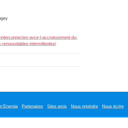
Bugey
s-interconnectes-avce-l-accroissement-du-
s-renouvelables-intermittentes/
m’Energia
Partenaires
Sites amis
Nous rejoindre
Nous écrire
Designed by
WPlook