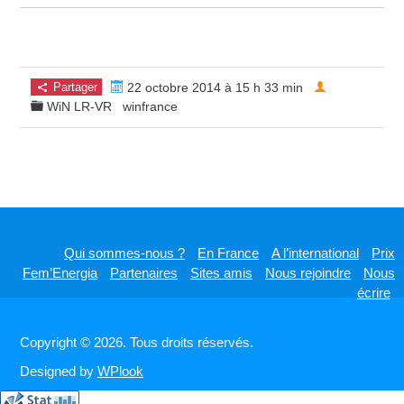
Partager
22 octobre 2014 à 15 h 33 min
WiN LR-VR
winfrance
Qui sommes-nous ?
En France
A l’international
Prix
Fem’Energia
Partenaires
Sites amis
Nous rejoindre
Nous
écrire
Copyright © 2026. Tous droits réservés.
Designed by
WPlook