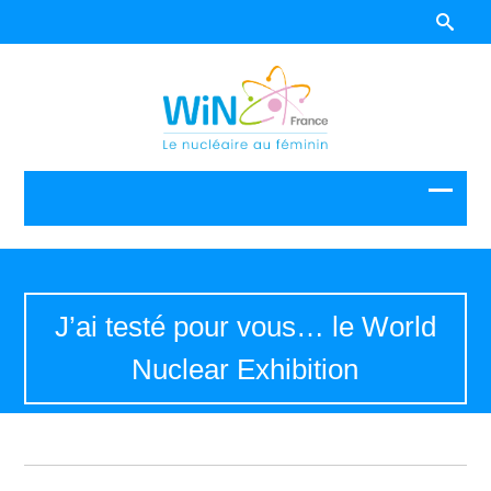
J’ai testé pour vous… le World
Nuclear Exhibition