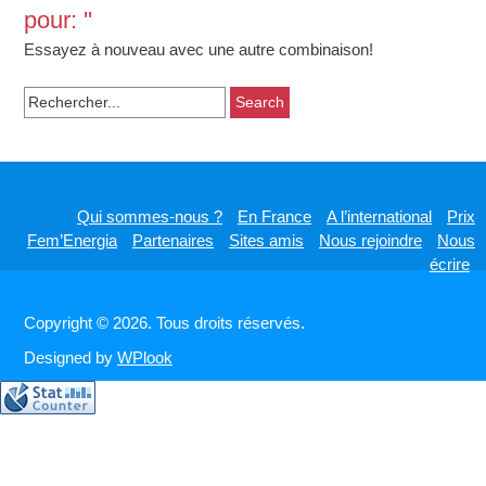
pour: ''
Essayez à nouveau avec une autre combinaison!
Search
for:
Qui sommes-nous ?
En France
A l’international
Prix
Fem’Energia
Partenaires
Sites amis
Nous rejoindre
Nous
écrire
Copyright © 2026. Tous droits réservés.
Designed by
WPlook