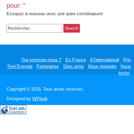
pour: ''
Essayez à nouveau avec une autre combinaison!
Search
for:
Qui sommes-nous ?
En France
A l’international
Prix
Fem’Energia
Partenaires
Sites amis
Nous rejoindre
Nous
écrire
Copyright © 2026. Tous droits réservés.
Designed by
WPlook