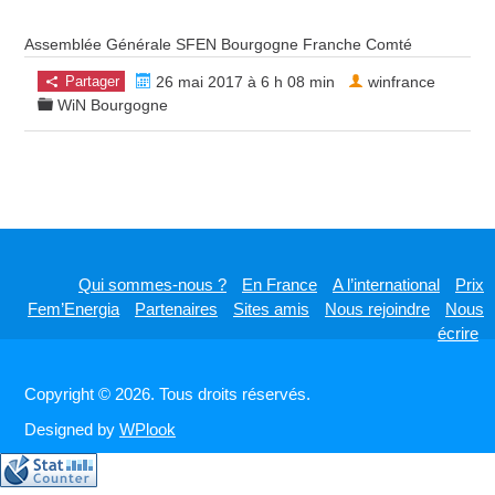
Assemblée Générale SFEN Bourgogne Franche Comté
Partager
26 mai 2017 à 6 h 08 min
winfrance
WiN Bourgogne
Qui sommes-nous ?
En France
A l’international
Prix
Fem’Energia
Partenaires
Sites amis
Nous rejoindre
Nous
écrire
Copyright © 2026. Tous droits réservés.
Designed by
WPlook