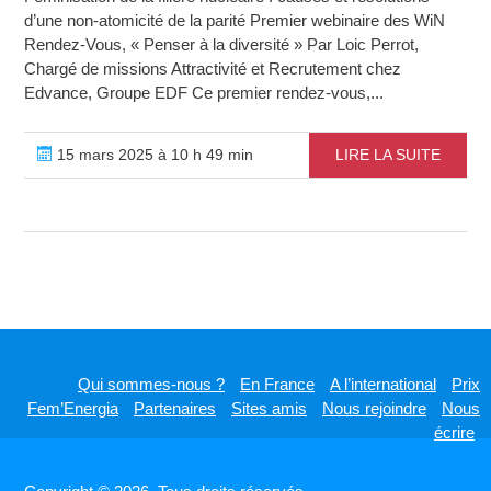
d’une non-atomicité de la parité Premier webinaire des WiN
Rendez-Vous, « Penser à la diversité » Par Loic Perrot,
Chargé de missions Attractivité et Recrutement chez
Edvance, Groupe EDF Ce premier rendez-vous,...
15 mars 2025 à 10 h 49 min
LIRE LA SUITE
Qui sommes-nous ?
En France
A l’international
Prix
Fem’Energia
Partenaires
Sites amis
Nous rejoindre
Nous
écrire