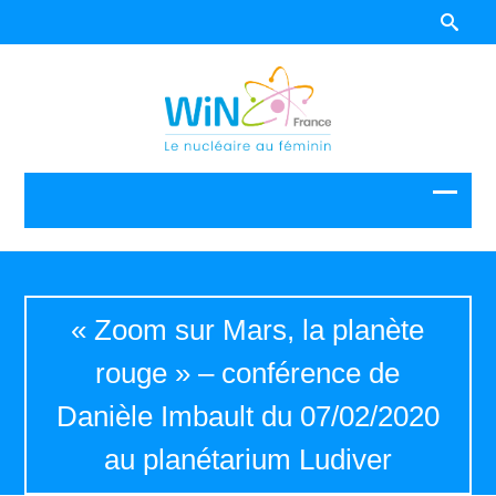
« Zoom sur Mars, la planète
rouge » – conférence de
Danièle Imbault du 07/02/2020
au planétarium Ludiver