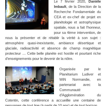
Le 7 février 2020,
Danièle
Imbault
, de la Direction de la
Recherche Fondamentale du
CEA et ex-chef de projet en
planétologie et astrophysique
spatiale, nous a fait l’honneur,
pour sa 4ème intervention, de
nous la présenter et de rétablir la vérité à son sujet :
atmosphère quasi-inexistante, ambiance désertique et
glaciale, radioactivité et absence de champ magnétique
protecteur … Cette belle planète est hostile et pourtant riche
d’enseignements pour le devenir de la nôtre.
Organisée par le
Planétarium Ludiver et
WiN Normandie, en
partenariat avec la
Communauté
d’Agglomération du
Cotentin, cette conférence a accueillie une centaine de
personnes de tout âge (à partir de 10 ans) et de tout horizon.