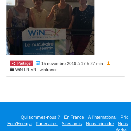
Partager
15 novembre 2019 à 17 h 27 min
WiN LR-VR
winfrance
Qui sommes-nous ?
En France
A l’international
Prix
Fem’Energia
Partenaires
Sites amis
Nous rejoindre
Nous
écrire