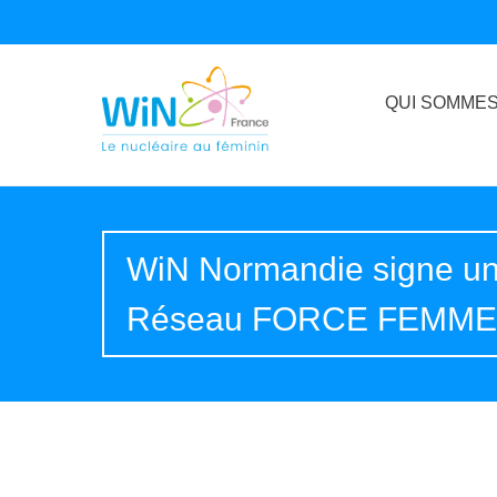
QUI SOMMES
WiN Normandie signe un 
Réseau FORCE FEMM