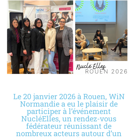
Le 20 janvier 2026 à Rouen, WiN
Normandie a eu le plaisir de
participer à l’événement
NucléElles, un rendez-vous
fédérateur réunissant de
nombreux acteurs autour d’un