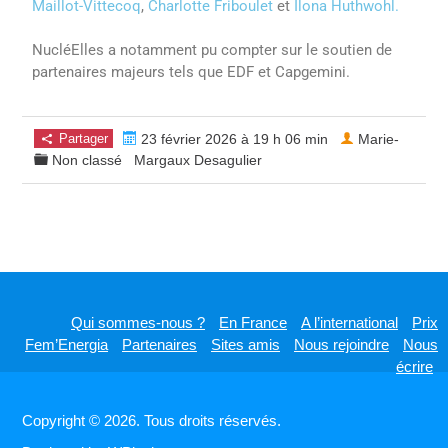
Maillot-Vittecoq
,
Charlotte Friboulet
et
Ilona Huthwohl.
NucléElles a notamment pu compter sur le soutien de
partenaires majeurs tels que EDF et Capgemini.
Partager
23 février 2026 à 19 h 06 min
Marie-
Non classé
Margaux Desagulier
Qui sommes-nous ?
En France
A l’international
Prix
Fem’Energia
Partenaires
Sites amis
Nous rejoindre
Nous
écrire
Copyright © 2026. Tous droits réservés.