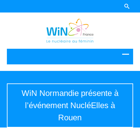
WiN Normandie présente à
l’événement NucléElles à
Rouen