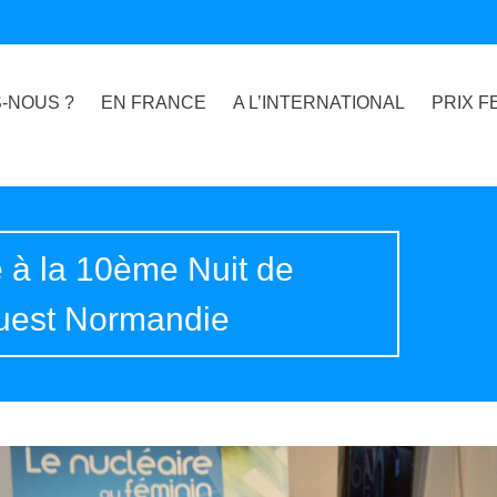
-NOUS ?
EN FRANCE
A L’INTERNATIONAL
PRIX F
 à la 10ème Nuit de
Ouest Normandie