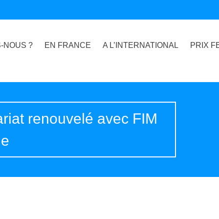
-NOUS ?
EN FRANCE
A L’INTERNATIONAL
PRIX F
riat renouvelé avec FIM
ie