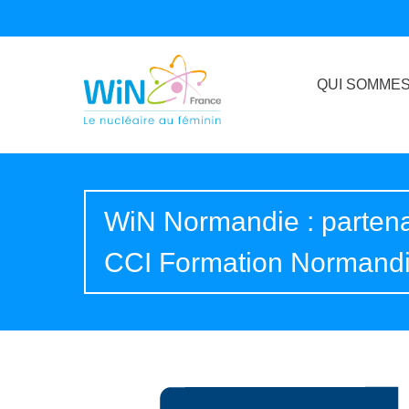
QUI SOMMES
WiN Normandie : partena
CCI Formation Normand