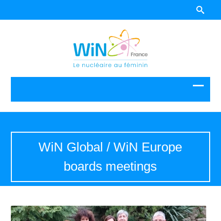
WiN Global / WiN Europe
boards meetings