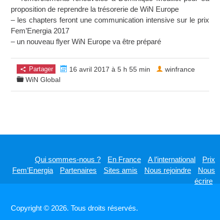
proposition de reprendre la trésorerie de WiN Europe
– les chapters feront une communication intensive sur le prix
Fem’Energia 2017
– un nouveau flyer WiN Europe va être préparé
Partager
16 avril 2017 à 5 h 55 min
winfrance
WiN Global
Qui sommes-nous ?
En France
A l’international
Prix
Fem’Energia
Partenaires
Sites amis
Nous rejoindre
Nous
écrire
Copyright © 2026. Tous droits réservés.