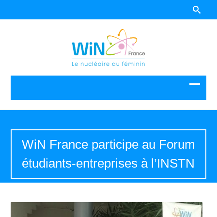
WiN France participe au Forum
étudiants-entreprises à l’INSTN