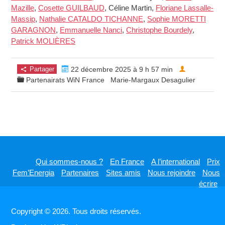
Mazille
,
Cosette GUILBAUD
, Céline Martin,
Floriane Lassalle-
Massip
,
Nathalie CATALDO TICHANNE
,
Sophie MORETTI
GARAGNON
,
Emmanuelle Nanci
,
Christophe Bourdely
,
Patrick MOLIÈRES
Partager
22 décembre 2025 à 9 h 57 min
Partenairats WiN France
Marie-Margaux Desagulier
Qui sommes-nous ?
En France
A l’international
Prix
Fem’Energia
Partenaires
Sites amis
Nous rejoindre
Nous
écrire
Copyright © 2026. Tous droits réservés.