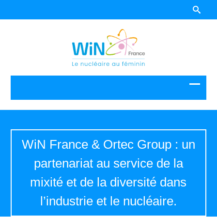
WiN France & Ortec Group : un
partenariat au service de la
mixité et de la diversité dans
l’industrie et le nucléaire.