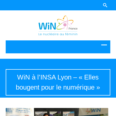
WiN à l’INSA Lyon – « Elles
bougent pour le numérique »