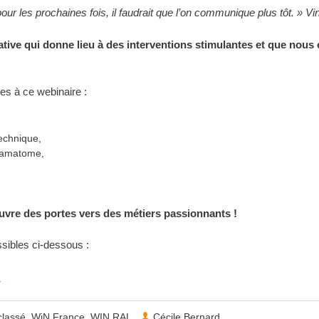
pour les prochaines fois, il faudrait que l’on communique plus tôt. » Vi
iative qui donne lieu à des interventions stimulantes et que nous
es à ce webinaire :
echnique,
Framatome,
ouvre des portes vers des métiers passionnants !
sibles ci-dessous :
s
classé
,
WiN France
,
WIN RAL
Cécile Bernard