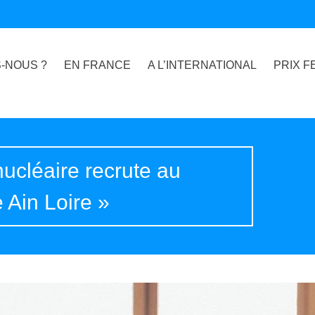
-NOUS ?
EN FRANCE
A L’INTERNATIONAL
PRIX F
nucléaire recrute au
 Ain Loire »