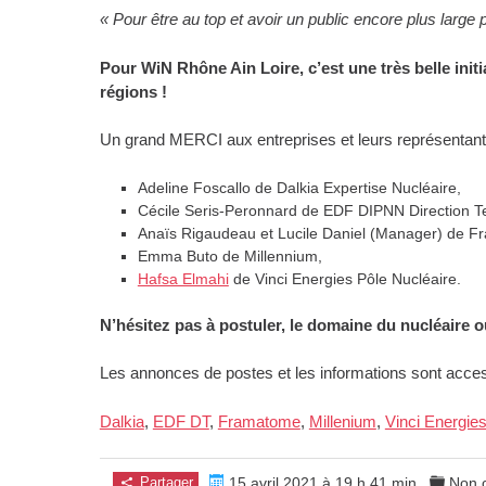
« Pour être au top et avoir un public encore plus large 
Pour WiN Rhône Ain Loire, c’est une très belle init
régions !
Un grand MERCI aux entreprises et leurs représentant
Adeline Foscallo de Dalkia Expertise Nucléaire,
Cécile Seris-Peronnard de EDF DIPNN Direction T
Anaïs Rigaudeau et Lucile Daniel (Manager) de 
Emma Buto de Millennium,
Hafsa Elmahi
de Vinci Energies Pôle Nucléaire.
N’hésitez pas à postuler, le domaine du nucléaire 
Les annonces de postes et les informations sont acces
Dalkia
,
EDF DT
,
Framatome
,
Millenium
,
Vinci Energie
Partager
15 avril 2021 à 19 h 41 min
Non 