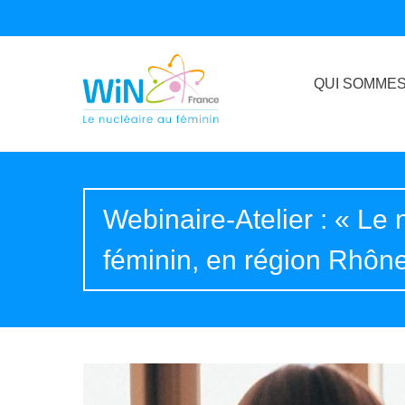
QUI SOMMES
Webinaire-Atelier : « Le 
féminin, en région Rhône