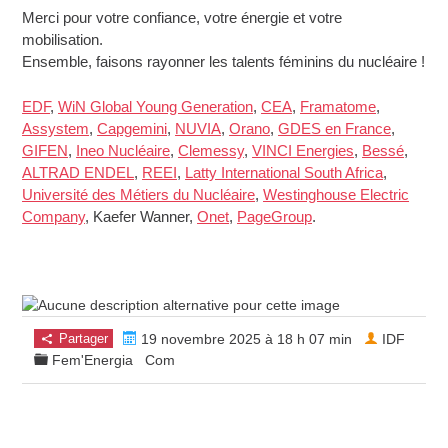
Merci pour votre confiance, votre énergie et votre
mobilisation.
Ensemble, faisons rayonner les talents féminins du nucléaire !
EDF
,
WiN Global Young Generation
,
CEA
,
Framatome
,
Assystem
,
Capgemini
,
NUVIA
,
Orano
,
GDES en France
,
GIFEN
,
Ineo Nucléaire
,
Clemessy
,
VINCI Energies
,
Bessé
,
ALTRAD ENDEL
,
REEI
,
Latty International South Africa
,
Université des Métiers du Nucléaire
,
Westinghouse Electric
Company
, Kaefer Wanner,
Onet
,
PageGroup
.
Partager
19 novembre 2025 à 18 h 07 min
IDF
Fem'Energia
Com