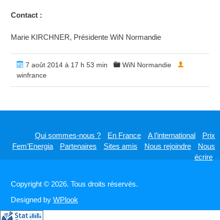
Contact :
Marie KIRCHNER, Présidente WiN Normandie
7 août 2014 à 17 h 53 min
WiN Normandie
winfrance
Qui sommes-nous ?
En France
A l’international
Prix
Fem’Energia
Partenaires
Sites amis
Nous rejoindre
Nous
écrire
Copyright © 2026. Tous droits réservés.
Designed by
WPlook