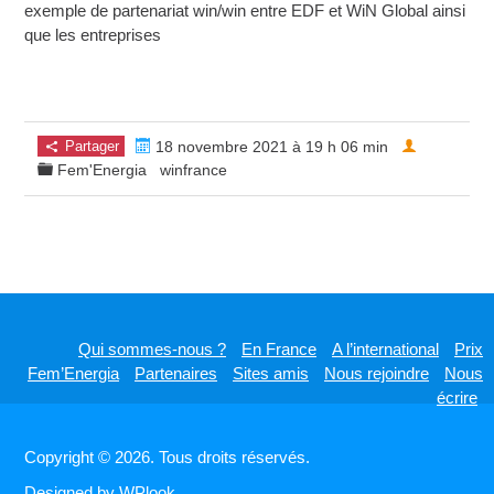
exemple de partenariat win/win entre EDF et WiN Global ainsi
que les entreprises
Partager
18 novembre 2021 à 19 h 06 min
Fem'Energia
winfrance
Qui sommes-nous ?
En France
A l’international
Prix
Fem’Energia
Partenaires
Sites amis
Nous rejoindre
Nous
écrire
Copyright © 2026. Tous droits réservés.
Designed by
WPlook