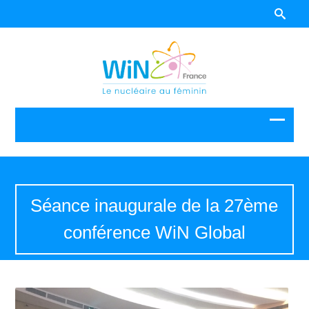
Séance inaugurale de la 27ème
conférence WiN Global